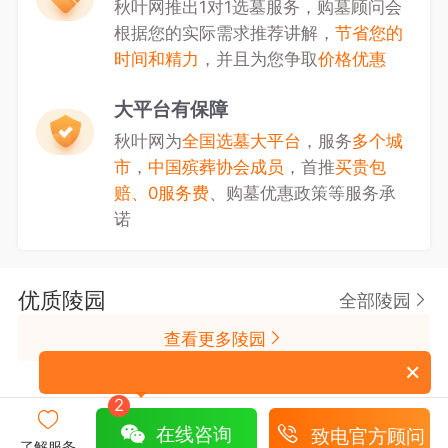
秋叶网推出1对1选墓服务，购墓顾问会
根据您的实际需求推荐讲解，
节省您的
时间和精力
，并且为您争取
价格优惠
大平台有保障
秋叶网为
全国选墓大平台
，服务
多个城
市
，
中国殡葬协会成员
，首推
买贵包
赔、0服务费
、购墓优惠政策等服务承
诺
优质陵园
全部陵园
查看更多陵园
2
在线咨询
致电官方顾问
了解服务